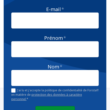
E-mail
*
Prénom
*
Nom
*
J'ai lu et j'accepte la politique de confidentialité de Forstaff
en matière de
protection des données à caractère
personnel.
*