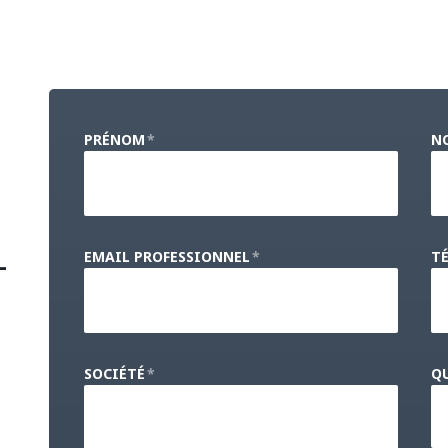
PRÉNOM
*
N
-
EMAIL PROFESSIONNEL
*
T
SOCIÉTÉ
*
QU