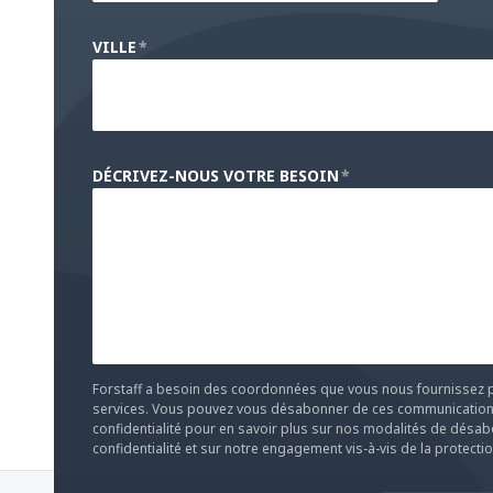
VILLE
*
DÉCRIVEZ-NOUS VOTRE BESOIN
*
e
Forstaff a besoin des coordonnées que vous nous fournissez p
services. Vous pouvez vous désabonner de ces communications
confidentialité pour en savoir plus sur nos modalités de désab
confidentialité et sur notre engagement vis-à-vis de la protection