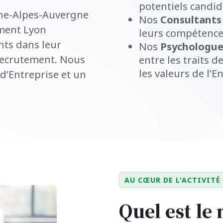
potentiels candida
ône-Alpes-Auvergne
Nos
Consultants
ement Lyon
leurs compétence
nts dans leur
Nos
Psychologues
 recrutement. Nous
entre les traits d
les valeurs de l’E
 d’Entreprise et un
AU CŒUR DE L'ACTIVITÉ
Quel est le