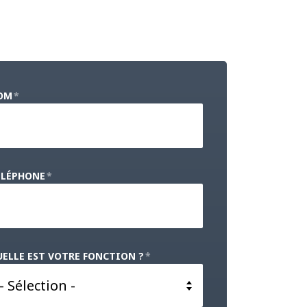
OM
*
ÉLÉPHONE
*
ELLE EST VOTRE FONCTION ?
*