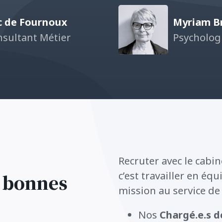
c de Fournoux
Myriam Br
sultant Métier
Psycholog
Recruter avec le cabi
c’est travailler en é
e bonnes
mission au service de 
Nos
Chargé.e.s 