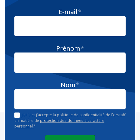
E-mail
*
Prénom
*
Nom
*
J'ai lu et j'accepte la politique de confidentialité de Forstaff
en matière de
protection des données à caractère
personnel.
*