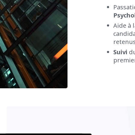
Passat
Psycho
Aide à 
candida
retenu
Suivi
du
premier