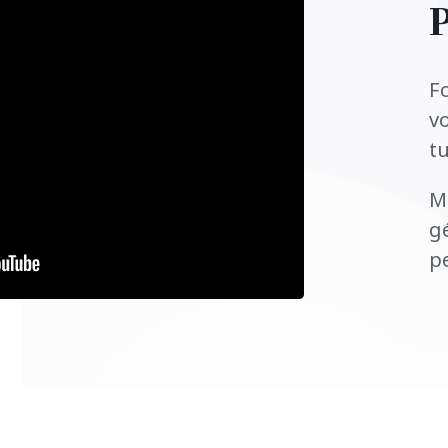
P
Fo
vo
t
M
gé
p