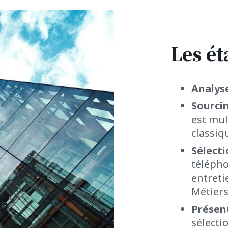
Les ét
Analys
Sourci
est mul
classiq
Sélect
télépho
entreti
Métiers
Présen
sélecti